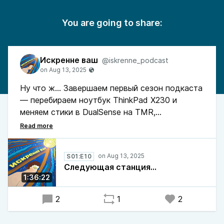
You are going to share:
Искренне ваш
@iskrenne_podcast
Ну что ж... Завершаем первый сезон подкаста
— перебираем ноутбук ThinkPad X230 и
меняем стики в DualSense на TMR,
затрагиваем маскулинность в современном
обществе, вспоминаем «Игру в кальмара» и
делимся впечатлениями от разных
S01:E10
медиапродуктов.
Следующая станция...
1:36:22
Дальше подкаст отправляется с нашей
станции во второй сезон! Скоро услышимся :)
2
1
2