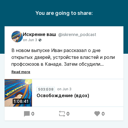
You are going to share:
Искренне ваш
@iskrenne_podcast
В новом выпуске Иван рассказал о дне
открытых дверей, устройстве властей и роли
профсоюзов в Канаде. Затем обсудили
бытовые увлечения, подписки, лего и мод
MyHouse.wad для Doom II.
S03:E08
Освобождение (вдох)
1:08:41
0
0
0