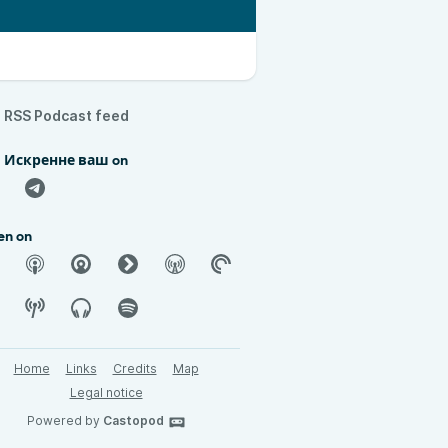
RSS Podcast feed
d Искренне ваш on
en on
Home
Links
Credits
Map
Legal notice
Powered by
Castopod