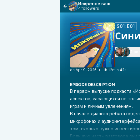
Искренне ваш
4 followers
S01:E01
Сини
2 pe
•
1h 12min 42s
EPISODE DESCRIPTION
В первом выпуске подкаста «И
аспектов, касающихся не тольк
играм и личным увлечениям.
В начале диалога ребята поде
микрофонах и аудиоинтерфейса
том, сколько нужно инвестиров
Большую часть разговора они п