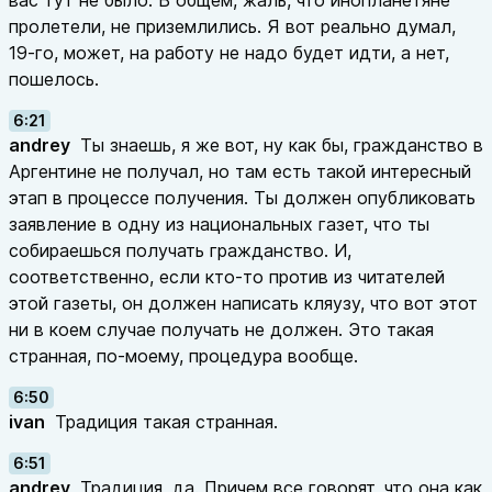
вас тут не было. В общем, жаль, что инопланетяне
пролетели, не приземлились. Я вот реально думал,
19-го, может, на работу не надо будет идти, а нет,
пошелось.
6:21
andrey
Ты знаешь, я же вот, ну как бы, гражданство в
Аргентине не получал, но там есть такой интересный
этап в процессе получения. Ты должен опубликовать
заявление в одну из национальных газет, что ты
собираешься получать гражданство. И,
соответственно, если кто-то против из читателей
этой газеты, он должен написать кляузу, что вот этот
ни в коем случае получать не должен. Это такая
странная, по-моему, процедура вообще.
6:50
ivan
Традиция такая странная.
6:51
andrey
Традиция, да. Причем все говорят, что она как