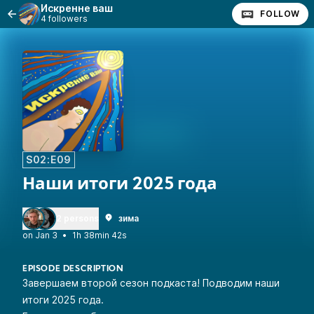
Искренне ваш
FOLLOW
4 followers
S02:E09
Наши итоги 2025 года
2 persons
зима
•
1h 38min 42s
EPISODE DESCRIPTION
Завершаем второй сезон подкаста! Подводим наши
итоги 2025 года.