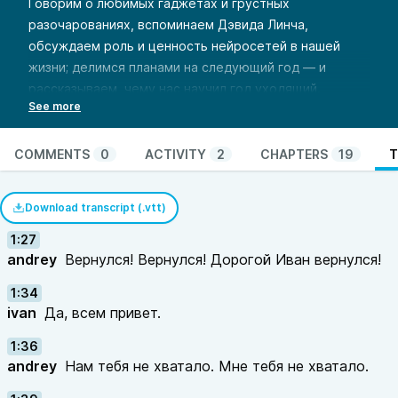
Говорим о любимых гаджетах и грустных
разочарованиях, вспоминаем Дэвида Линча,
обсуждаем роль и ценность нейросетей в нашей
жизни; делимся планами на следующий год — и
рассказываем, чему нас научил год уходящий.
Внимание:
этот эпизод изначально выпущен на
YouTube. Там немного больше материала благодаря
дополнительным видеовставкам. Посмотреть можно
COMMENTS
0
ACTIVITY
2
CHAPTERS
19
T
тут:
https://youtu.be/EwdFNoko7Ms
Инфо
Download transcript (.vtt)
Мы в YouTube
Наша доска в
Kinopio
1:27
andrey
Вернулся! Вернулся! Дорогой Иван вернулся!
Почта
Телеграм
1:34
Мастодон
ivan
Да, всем привет.
Наш
Code of Conduct
Музыка:
1:36
andrey
Нам тебя не хватало. Мне тебя не хватало.
музыка, текст — Евгений, Иван
(«Табу на танцы»)
;
вокал — Рушана
(«Табу на танцы»)
.