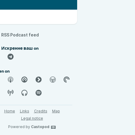
RSS Podcast feed
d Искренне ваш on
en on
Home
Links
Credits
Map
Legal notice
Powered by
Castopod