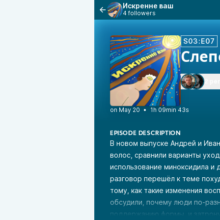
Искренне ваш
4 followers
S03:E07
Слеп
2 pe
•
1h 09min 43s
EPISODE DESCRIPTION
В новом выпуске Андрей и Ива
волос, сравнили варианты уход
использование миноксидила и 
разговор перешёл к теме похуд
тому, как такие изменения вос
обсудили, почему люди по-раз
поддержанию формы, и затрону