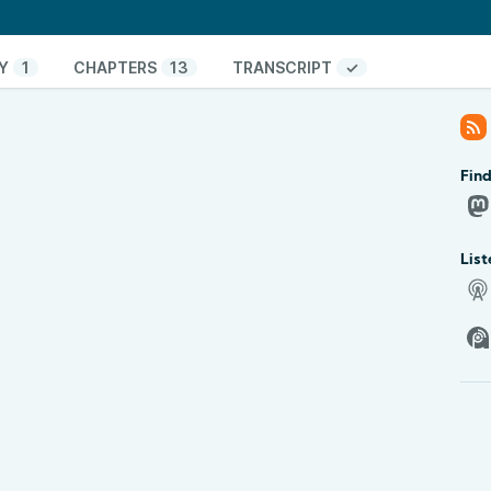
освящён искусственному интеллекту и его
о. Андрей рассказал о том, что платформы могут
а наоборот, композиции, сделанные людьми, а
Y
1
CHAPTERS
13
TRANSCRIPT
✓
яется роль продюсера, исполнителя и живого
ли reaction-видео на YouTube и то, как люди
ьное исполнение.
рах. Иван рассказал о кофейной индустрии,
Fin
 и восприятии бренда как места, а не просто
судили грайндеры, мока-пот, кемекс и небольшие
жные вещи вручную.
List
азал о приложении
Cotypist
для предиктивного
й прайсинг его не устраивает. Затем он
ик Polar H10: как он измеряет пульс, почему
и и как помогает отслеживать нагрузку и
и Андрей поговорили о подписочных моделях и
 волосы
омоложение