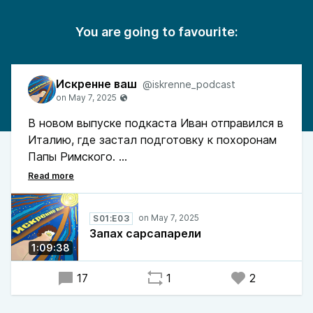
You are going to favourite:
Искренне ваш
@iskrenne_podcast
В новом выпуске подкаста Иван отправился в
Италию, где застал подготовку к похоронам
Папы Римского.
Мы обсудили его впечатления от страны,
медиацентра Боинга, сервисов аренды
S01:E03
автомобилей и такси, Airbnb, работы eSIM
Запах сарсапарели
через Airalo. Иван поделился мыслями о кухне
1:09:38
Италии и рассказал, как поменял пищевые
привычки за 1.5 года и как они помогли ему
17
1
2
перенести трансатлантический перелет без
джетлага.