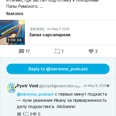
Италию, где застал подготовку к похоронам
Папы Римского.
Мы обсудили его впечатления от страны,
медиацентра Боинга, сервисов аренды
S01:E03
автомобилей и такси, Airbnb, работы eSIM через
Запах сарсапарели
Airalo. Иван поделился мыслями о кухне Италии и
1:09:38
рассказал, как поменял пищевые привычки за 1.5
года и как они помогли ему перенести
17
1
2
трансатлантический перелет без джетлага.
Reply to @iskrenne_podcast
Pyotr Void
@ptrpl4@mastodon.social
с первых минут подкаста
@iskrenne_podcast
— лучи уважения Ивану за приверженность
делу подкастинга. :blobaww:
1
0
0