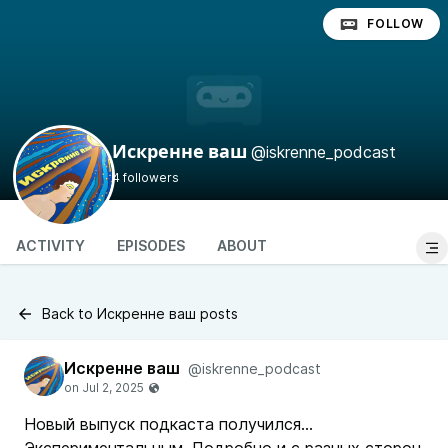
FOLLOW
@iskrenne_podcast
Искренне ваш
4 followers
ACTIVITY
EPISODES
ABOUT
Back to Искренне ваш posts
Искренне ваш
@iskrenne_podcast
Новый выпуск подкаста получился...