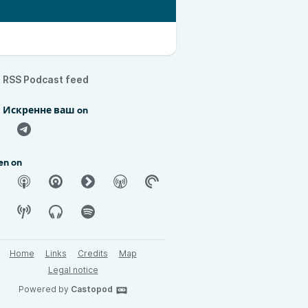
RSS Podcast feed
d Искренне ваш on
en on
Home
Links
Credits
Map
Legal notice
Powered by
Castopod