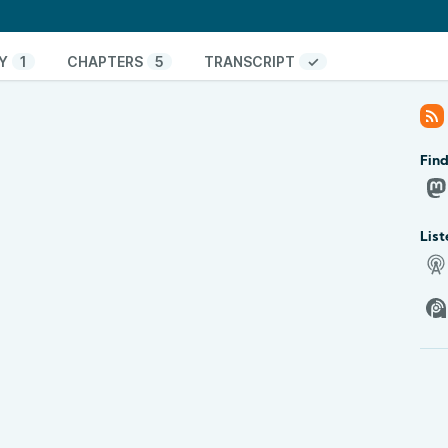
 акцентирует внимание на дорожающей флеш-
м.
Y
1
CHAPTERS
5
TRANSCRIPT
✓
оматизации в Samsung Modes & Routines:
?v=NfczycGjhcE
//t.me/ldmr_channel
Fin
 в Дэрри» и визуальные отсылки в «Оно»
те
томатизации рутины
List
ерная предвзятость
-S1 и дорожание чипов