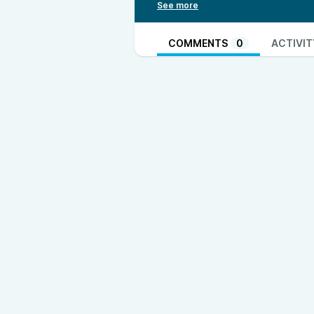
разработчиков.
В завершение выпуска Андрей
памяти и турбулентном будуще
COMMENTS
0
ACTIVIT
Новое видео на YouTube об авт
https://www.youtube.com/watch
Личный ТГ-канал Андрея:
https:
Таймкод
00:02:27 — «Добро пожаловать
00:08:00 — О музыке в подкас
00:10:31 — Новое видео об ав
00:17:36 — Кольцо Oura и генд
00:23:51 — Микрофон Sony ECM
Инфо
Мы в YouTube
Наша доска в
Kinopio
Почта
Телеграм
Мастодон
Наш
Code of Conduct