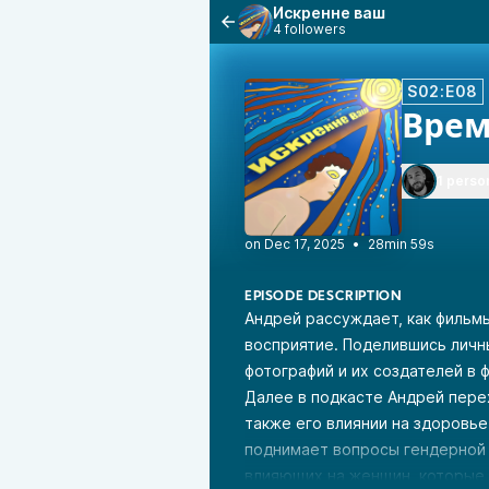
Искренне ваш
4 followers
S02:E08
Врем
1 perso
•
28min 59s
EPISODE DESCRIPTION
Андрей рассуждает, как фильмы
восприятие. Поделившись личны
фотографий и их создателей в 
Далее в подкасте Андрей перех
также его влиянии на здоровье
поднимает вопросы гендерной 
влияющих на женщин, которые 