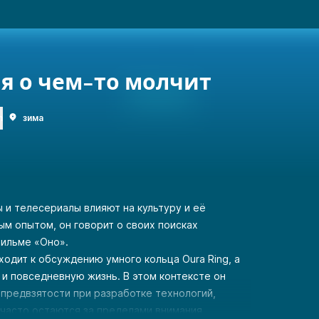
я о чем-то молчит
n
зима
 и телесериалы влияют на культуру и её
м опытом, он говорит о своих поисках
фильме «Оно».
одит к обсуждению умного кольца Oura Ring, а
 и повседневную жизнь. В этом контексте он
предвзятости при разработке технологий,
часто остаются за пределами внимания