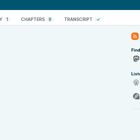
ит к мате. Андрей делится впечатлениями от
 который требует совершенно другого подхода к
. Он объясняет, как мате напитывает себя
Y
1
CHAPTERS
9
TRANSCRIPT
✓
нно он стал неотъемлемой частью его жизни в
Fin
а кофе
ри изменении пищевых привычек
1 и прочие
List
автоматах
ja Luxe Café 3-in-1
фе
та