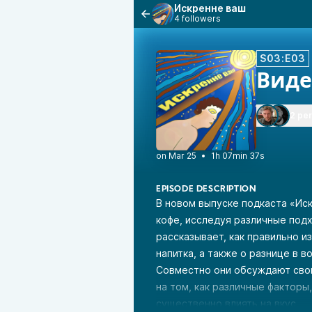
Искренне ваш
4 followers
S03:E03
Виде
2 pe
•
1h 07min 37s
EPISODE DESCRIPTION
В новом выпуске подкаста «Ис
кофе, исследуя различные подх
рассказывает, как правильно и
напитка, а также о разнице в 
Совместно они обсуждают свои
на том, как различные факторы
существенно влиять на вкус.