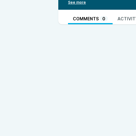
Затем разговор плавно переход
этого традиционного напитка,
приготовлению и употреблению
COMMENTS
0
ACTIVIT
вкусом со временем и как име
Аргентине.
Таймкод
00:01:58 — О протоколе NDI
00:08:19 — Гиперфокус Ивана н
00:23:32 — Взаимоподдержка п
00:28:18 — Эспрессо, кофе 3-в-
00:34:07 — О кофейных супер-
00:41:59 — Кофейная машина Nin
00:53:18 — Предпочтения в ко
00:58:39 — Андрей о мате
01:05:59 — Завершение подкас
Инфо
Мы в YouTube
Наша доска в
Kinopio
Почта