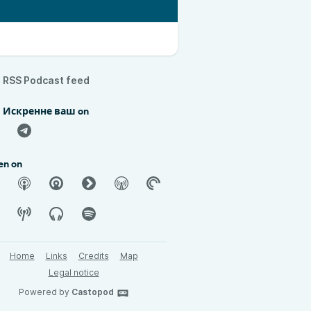
RSS Podcast feed
d Искренне ваш on
en on
Home
Links
Credits
Map
Legal notice
Powered by
Castopod