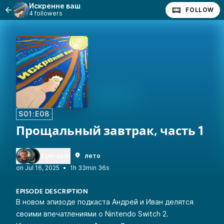
Искренне ваш
FOLLOW
4 followers
S01:E08
Прощальный завтрак, часть 1
2 persons
лето
•
1h 33min 36s
EPISODE DESCRIPTION
В новом эпизоде подкаста Андрей и Иван делятся
своими впечатлениями о Nintendo Switch 2.