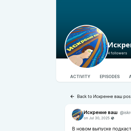
Искре
4 followers
ACTIVITY
EPISODES
Back to Искренне ваш pos
Искренне ваш
@isk
В новом выпуске подкаст