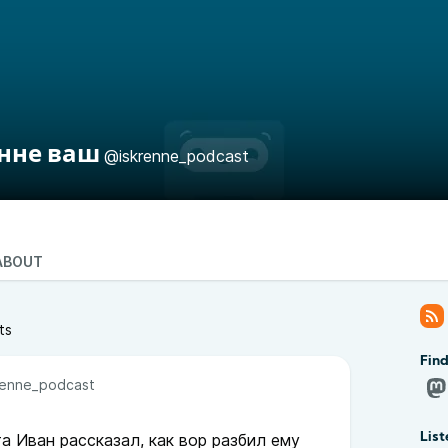
нне ваш
@iskrenne_podcast
ABOUT
ts
Fin
renne_podcast
а Иван рассказал, как вор разбил ему
List