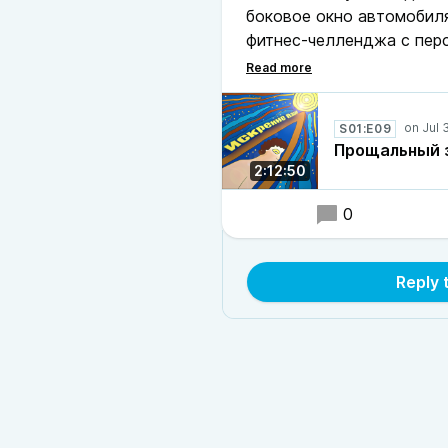
боковое окно автомобиля
фитнес-челленджа с пер
Они говорили о здоровье
значимости режима сна. 
физической форме и опыт
S01:E09
продуктов и БАДы. В за
Прощальный з
технологий, таких как C
2:12:50
процесса и самопознания
0
Reply